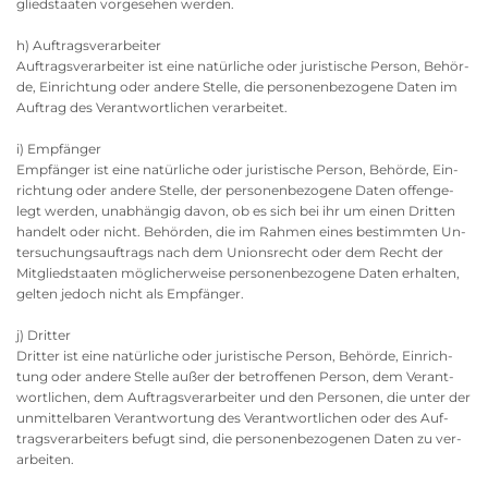
glied­staa­ten vor­ge­se­hen wer­den.
h) Auf­trags­ver­ar­bei­ter
Auf­trags­ver­ar­bei­ter ist eine na­tür­li­che oder ju­ris­ti­sche Per­son, Be­hör­
de, Ein­rich­tung oder an­de­re Stel­le, die per­so­nen­be­zo­ge­ne Daten im
Auf­trag des Ver­ant­wort­li­chen ver­ar­bei­tet.
i) Emp­fän­ger
Emp­fän­ger ist eine na­tür­li­che oder ju­ris­ti­sche Per­son, Be­hör­de, Ein­
rich­tung oder an­de­re Stel­le, der per­so­nen­be­zo­ge­ne Daten of­fen­ge­
legt wer­den, un­ab­hän­gig davon, ob es sich bei ihr um einen Drit­ten
han­delt oder nicht. Be­hör­den, die im Rah­men eines be­stimm­ten Un­
ter­su­chungs­auf­trags nach dem Uni­ons­recht oder dem Recht der
Mit­glied­staa­ten mög­li­cher­wei­se per­so­nen­be­zo­ge­ne Daten er­hal­ten,
gel­ten je­doch nicht als Emp­fän­ger.
j) Drit­ter
Drit­ter ist eine na­tür­li­che oder ju­ris­ti­sche Per­son, Be­hör­de, Ein­rich­
tung oder an­de­re Stel­le außer der be­trof­fe­nen Per­son, dem Ver­ant­
wort­li­chen, dem Auf­trags­ver­ar­bei­ter und den Per­so­nen, die unter der
un­mit­tel­ba­ren Ver­ant­wor­tung des Ver­ant­wort­li­chen oder des Auf­
trags­ver­ar­bei­ters be­fugt sind, die per­so­nen­be­zo­ge­nen Daten zu ver­
ar­bei­ten.