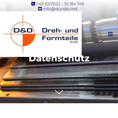
Zum Inhalt springen
+49 (0)7022 - 30 84 749

info@dundo.net

Datenschutz