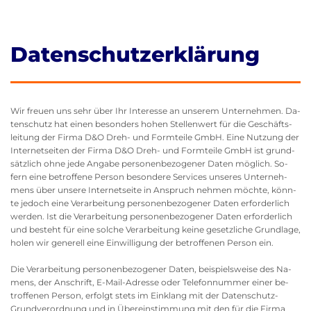
Datenschutzerklärung
Wir freu­en uns sehr über Ihr In­ter­es­se an un­se­rem Un­ter­neh­men. Da­
ten­schutz hat einen be­son­ders hohen Stel­len­wert für die Ge­schäfts­
lei­tung der Firma D&O Dreh- und Form­tei­le GmbH. Eine Nut­zung der
In­ter­net­sei­ten der Firma D&O Dreh- und Form­tei­le GmbH ist grund­
sätz­lich ohne jede An­ga­be per­so­nen­be­zo­ge­ner Daten mög­lich. So­
fern eine be­trof­fe­ne Per­son be­son­de­re Ser­vices un­se­res Un­ter­neh­
mens über un­se­re In­ter­net­sei­te in An­spruch neh­men möch­te, könn­
te je­doch eine Ver­ar­bei­tung per­so­nen­be­zo­ge­ner Daten er­for­der­lich
wer­den. Ist die Ver­ar­bei­tung per­so­nen­be­zo­ge­ner Daten er­for­der­lich
und be­steht für eine sol­che Ver­ar­bei­tung keine ge­setz­li­che Grund­la­ge,
holen wir ge­ne­rell eine Ein­wil­li­gung der be­trof­fe­nen Per­son ein.
Die Ver­ar­bei­tung per­so­nen­be­zo­ge­ner Daten, bei­spiels­wei­se des Na­
mens, der An­schrift, E-Mail-Adres­se oder Te­le­fon­num­mer einer be­
trof­fe­nen Per­son, er­folgt stets im Ein­klang mit der Da­ten­schutz-
Grund­ver­ord­nung und in Über­ein­stim­mung mit den für die Firma