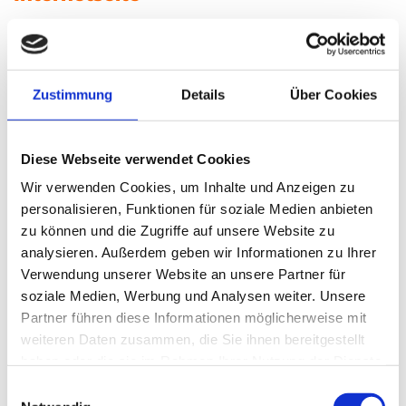
Die Internetseite der Firma D&O Dreh- und Formteile GmbH enthält
aufgrund von gesetzlichen Vorschriften Angaben, die eine schnelle
elektronische Kontaktaufnahme zu unserem Unternehmen sowie
eine unmittelbare Kommunikation mit uns ermöglichen, was
Zustimmung
Details
Über Cookies
ebenfalls eine allgemeine Adresse der sogenannten elektronischen
Post (E-Mail-Adresse) umfasst. Sofern eine betroffene Person per E-
Mail oder über ein Kontaktformular den Kontakt mit dem für die
Verarbeitung Verantwortlichen aufnimmt, werden die von der
Diese Webseite verwendet Cookies
betroffenen Person übermittelten personenbezogenen Daten
automatisch gespeichert. Solche auf freiwilliger Basis von einer
Wir verwenden Cookies, um Inhalte und Anzeigen zu
betroffenen Person an den für die Verarbeitung Verantwortlichen
personalisieren, Funktionen für soziale Medien anbieten
übermittelten personenbezogenen Daten werden für Zwecke der
zu können und die Zugriffe auf unsere Website zu
Bearbeitung oder der Kontaktaufnahme zur betroffenen Person
analysieren. Außerdem geben wir Informationen zu Ihrer
gespeichert. Es erfolgt keine Weitergabe dieser personenbezogenen
Daten an Dritte.
Verwendung unserer Website an unsere Partner für
soziale Medien, Werbung und Analysen weiter. Unsere
8. Routinemäßige Löschung und
Partner führen diese Informationen möglicherweise mit
Sperrung von personenbezogenen
weiteren Daten zusammen, die Sie ihnen bereitgestellt
Daten
haben oder die sie im Rahmen Ihrer Nutzung der Dienste
gesammelt haben.
Einwilligungsauswahl
Der für die Verarbeitung Verantwortliche verarbeitet und speichert