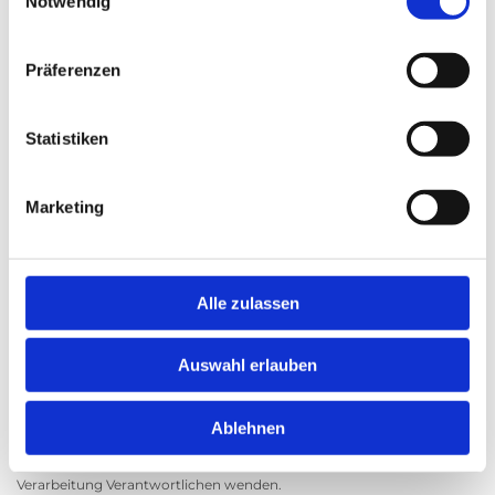
Notwendig
personenbezogene Daten der betroffenen Person nur für den
Zeitraum, der zur Erreichung des Speicherungszwecks erforderlich ist
oder sofern dies durch den Europäischen Richtlinien- und
Präferenzen
Verordnungsgeber oder einen anderen Gesetzgeber in Gesetzen oder
Vorschriften, welchen der für die Verarbeitung Verantwortliche
unterliegt, vorgesehen wurde.
Statistiken
Entfällt der Speicherungszweck oder läuft eine vom Europäischen
Richtlinien- und Verordnungsgeber oder einem anderen zuständigen
Gesetzgeber vorgeschriebene Speicherfrist ab, werden die
Marketing
personenbezogenen Daten routinemäßig und entsprechend den
gesetzlichen Vorschriften gesperrt oder gelöscht.
9. Rechte der betroffenen Person
Alle zulassen
a) Recht auf Bestätigung
Jede betroffene Person hat das vom Europäischen Richtlinien- und
Auswahl erlauben
Verordnungsgeber eingeräumte Recht, von dem für die Verarbeitung
Verantwortlichen eine Bestätigung darüber zu verlangen, ob sie
betreffende personenbezogene Daten verarbeitet werden. Möchte
Ablehnen
eine betroffene Person dieses Bestätigungsrecht in Anspruch
nehmen, kann sie sich hierzu jederzeit an einen Mitarbeiter des für die
Verarbeitung Verantwortlichen wenden.