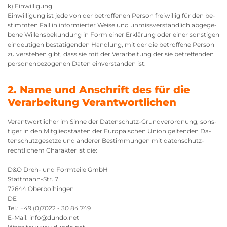
k) Ein­wil­li­gung
Ein­wil­li­gung ist jede von der be­trof­fe­nen Per­son frei­wil­lig für den be­
stimm­ten Fall in in­for­mier­ter Weise und un­miss­ver­ständ­lich ab­ge­ge­
be­ne Wil­lens­be­kun­dung in Form einer Er­klä­rung oder einer sons­ti­gen
ein­deu­ti­gen be­stä­ti­gen­den Hand­lung, mit der die be­trof­fe­ne Per­son
zu ver­ste­hen gibt, dass sie mit der Ver­ar­bei­tung der sie be­tref­fen­den
per­so­nen­be­zo­ge­nen Daten ein­ver­stan­den ist.
2. Name und Anschrift des für die
Verarbeitung Verantwortlichen
Ver­ant­wort­li­cher im Sinne der Da­ten­schutz-Grund­ver­ord­nung, sons­
ti­ger in den Mit­glied­staa­ten der Eu­ro­päi­schen Union gel­ten­den Da­
ten­schutz­ge­set­ze und an­de­rer Be­stim­mun­gen mit da­ten­schutz­
recht­li­chem Cha­rak­ter ist die:
D&O Dreh- und Form­tei­le GmbH
Statt­mann-Str. 7
72644 Ober­boi­hin­gen
DE
Tel.:
+49 (0)7022 - 30 84 749
E-Mail: info@​dundo.​net