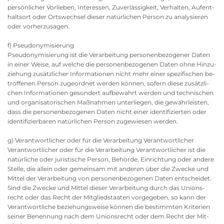
per­sön­li­cher Vor­lie­ben, In­ter­es­sen, Zu­ver­läs­sig­keit, Ver­hal­ten, Auf­ent­
halts­ort oder Orts­wech­sel die­ser na­tür­li­chen Per­son zu ana­ly­sie­ren
oder vor­her­zu­sa­gen.
f) Pseud­ony­mi­sie­rung
Pseud­ony­mi­sie­rung ist die Ver­ar­bei­tung per­so­nen­be­zo­ge­ner Daten
in einer Weise, auf wel­che die per­so­nen­be­zo­ge­nen Daten ohne Hin­zu­
zie­hung zu­sätz­li­cher In­for­ma­tio­nen nicht mehr einer spe­zi­fi­schen be­
trof­fe­nen Per­son zu­ge­ord­net wer­den kön­nen, so­fern diese zu­sätz­li­
chen In­for­ma­tio­nen ge­son­dert auf­be­wahrt wer­den und tech­ni­schen
und or­ga­ni­sa­to­ri­schen Maß­nah­men un­ter­lie­gen, die ge­währ­leis­ten,
dass die per­so­nen­be­zo­ge­nen Daten nicht einer iden­ti­fi­zier­ten oder
iden­ti­fi­zier­ba­ren na­tür­li­chen Per­son zu­ge­wie­sen wer­den.
g) Ver­ant­wort­li­cher oder für die Ver­ar­bei­tung Ver­ant­wort­li­cher
Ver­ant­wort­li­cher oder für die Ver­ar­bei­tung Ver­ant­wort­li­cher ist die
na­tür­li­che oder ju­ris­ti­sche Per­son, Be­hör­de, Ein­rich­tung oder an­de­re
Stel­le, die al­lein oder ge­mein­sam mit an­de­ren über die Zwe­cke und
Mit­tel der Ver­ar­bei­tung von per­so­nen­be­zo­ge­nen Daten ent­schei­det.
Sind die Zwe­cke und Mit­tel die­ser Ver­ar­bei­tung durch das Uni­ons­
recht oder das Recht der Mit­glied­staa­ten vor­ge­ge­ben, so kann der
Ver­ant­wort­li­che be­zie­hungs­wei­se kön­nen die be­stimm­ten Kri­te­ri­en
sei­ner Be­nen­nung nach dem Uni­ons­recht oder dem Recht der Mit­