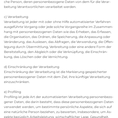
che Per­son, deren per­so­nen­be­zo­ge­ne Daten von dem für die Ver­ar­
bei­tung Ver­ant­wort­li­chen ver­ar­bei­tet wer­den.
c) Ver­ar­bei­tung
Ver­ar­bei­tung ist jeder mit oder ohne Hilfe au­to­ma­ti­sier­ter Ver­fah­ren
aus­ge­führ­te Vor­gang oder jede sol­che Vor­gangs­rei­he im Zu­sam­men­
hang mit per­so­nen­be­zo­ge­nen Daten wie das Er­he­ben, das Er­fas­sen,
die Or­ga­ni­sa­ti­on, das Ord­nen, die Spei­che­rung, die An­pas­sung oder
Ver­än­de­rung, das Aus­le­sen, das Ab­fra­gen, die Ver­wen­dung, die Of­fen­
le­gung durch Über­mitt­lung, Ver­brei­tung oder eine an­de­re Form der
Be­reit­stel­lung, den Ab­gleich oder die Ver­knüp­fung, die Ein­schrän­
kung, das Lö­schen oder die Ver­nich­tung.
d) Ein­schrän­kung der Ver­ar­bei­tung
Ein­schrän­kung der Ver­ar­bei­tung ist die Mar­kie­rung ge­spei­cher­ter
per­so­nen­be­zo­ge­ner Daten mit dem Ziel, ihre künf­ti­ge Ver­ar­bei­tung
ein­zu­schrän­ken.
e) Pro­filing
Pro­filing ist jede Art der au­to­ma­ti­sier­ten Ver­ar­bei­tung per­so­nen­be­zo­
ge­ner Daten, die darin be­steht, dass diese per­so­nen­be­zo­ge­nen Daten
ver­wen­det wer­den, um be­stimm­te per­sön­li­che As­pek­te, die sich auf
eine na­tür­li­che Per­son be­zie­hen, zu be­wer­ten, ins­be­son­de­re, um As­
pek­te be­züg­lich Ar­beits­leis­tung, wirt­schaft­li­cher Lage, Ge­sund­heit,